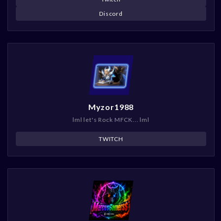
Discord
Myzor1988
lml let's Rock MFCK... lml
TWITCH