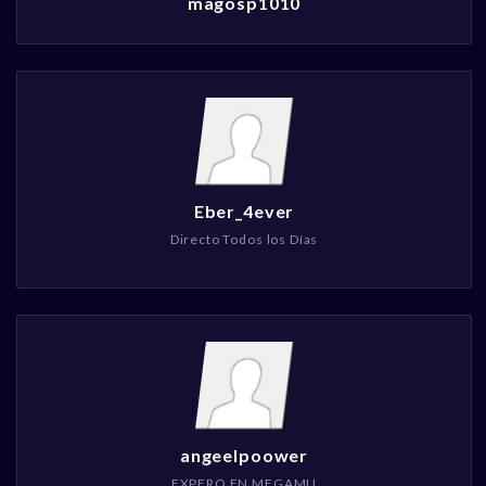
magosp1010
Eber_4ever
Directo Todos los Días
angeelpoower
EXPERO EN MEGAMU