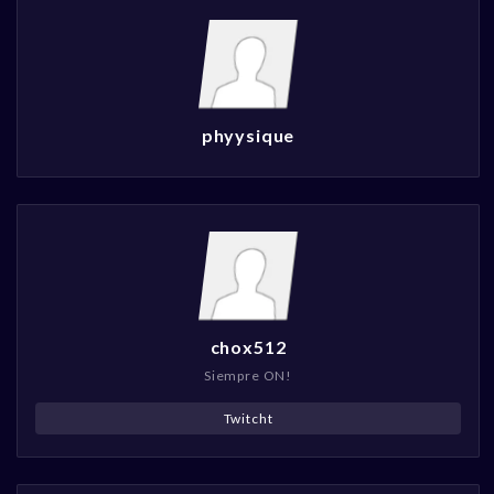
phyysique
chox512
Siempre ON!
Twitcht