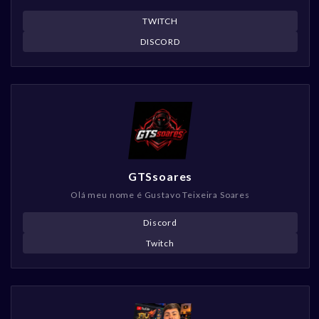
TWITCH
DISCORD
GTSsoares
Olá meu nome é Gustavo Teixeira Soares
Discord
Twitch