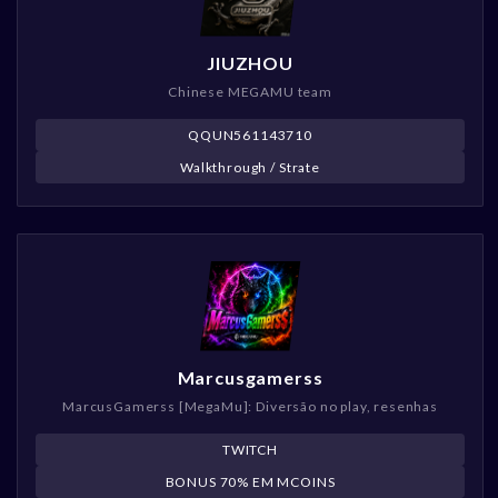
JIUZHOU
Chinese MEGAMU team
QQUN561143710
Walkthrough / Strate
Marcusgamerss
MarcusGamerss [MegaMu]: Diversão no play, resenhas
TWITCH
BONUS 70% EM MCOINS