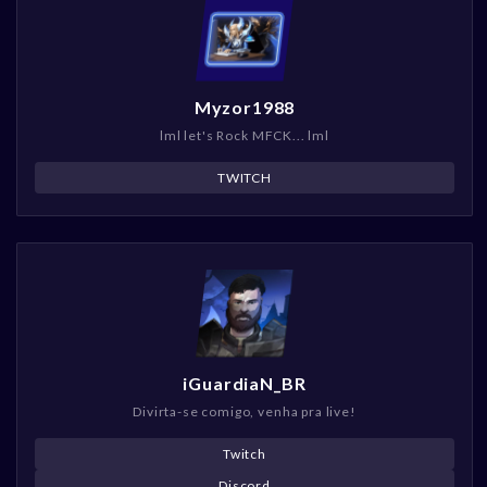
Myzor1988
lml let's Rock MFCK... lml
TWITCH
iGuardiaN_BR
Divirta-se comigo, venha pra live!
Twitch
Discord