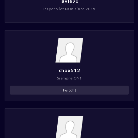
lavie90
Player Viet Nam since 2015
chox512
Siempre ON!
Twitcht