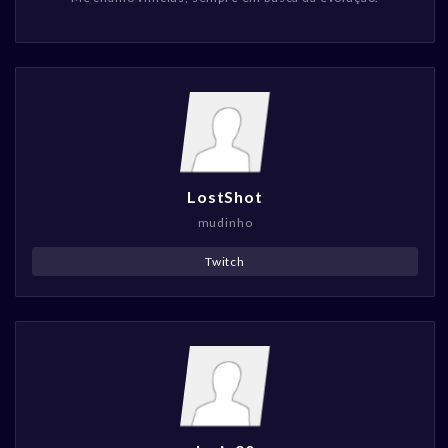
LostShot
mudinho
Twitch