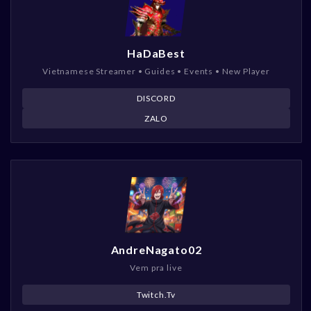
HaDaBest
Vietnamese Streamer • Guides • Events • New Player
DISCORD
ZALO
AndreNagato02
Vem pra live
Twitch.Tv