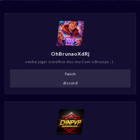
OhBrunaoXdRj
venha jogar o melhor dos mu Com o Brunao ; ) .
Twich
discord