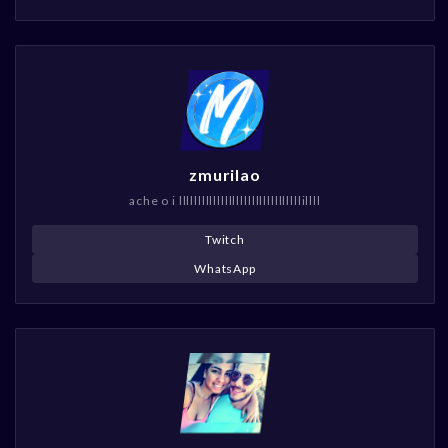
zmurilao
ache o i llllllllllllllllllllllllllllllllillll
Twitch
WhatsApp