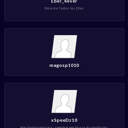
Eber_4ever
Directo Todos los Días
magosp1010
xSpeeDz10
Me chamo vinicius, sempre em busca da evolução.