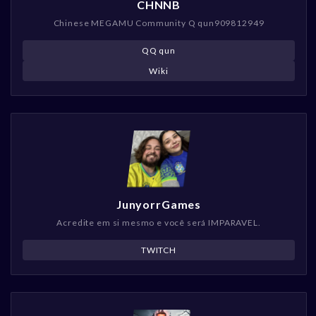
CHNNB
Chinese MEGAMU Community Q qun909812949
QQ qun
Wiki
JunyorrGames
Acredite em si mesmo e você será IMPARAVEL.
TWITCH