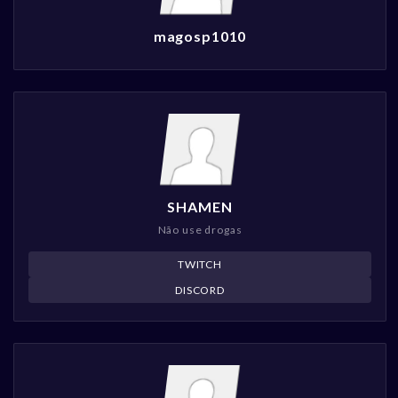
magosp1010
SHAMEN
Não use drogas
TWITCH
DISCORD