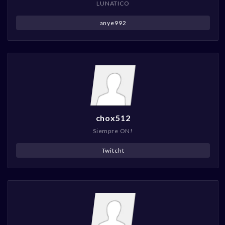
LUNATICO
anye992
chox512
Siempre ON!
Twitcht