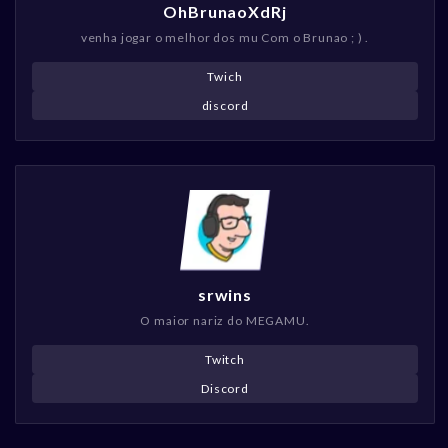
OhBrunaoXdRj
venha jogar o melhor dos mu Com o Brunao ; ) .
Twich
discord
srwins
O maior nariz do MEGAMU.
Twitch
Discord