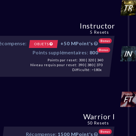
Instructor
5 Resets
Bonus
écompense:
+50 MPoint's
OBJETS
Bonus
Points supplémentaires:
800
Points par reset: 300 | 320 | 340
Niveau requis pour reset: 390 | 380 | 370
Difficulté: ~180x
Warrior I
50 Resets
Bonus
Récompense:
1500 MPoint's