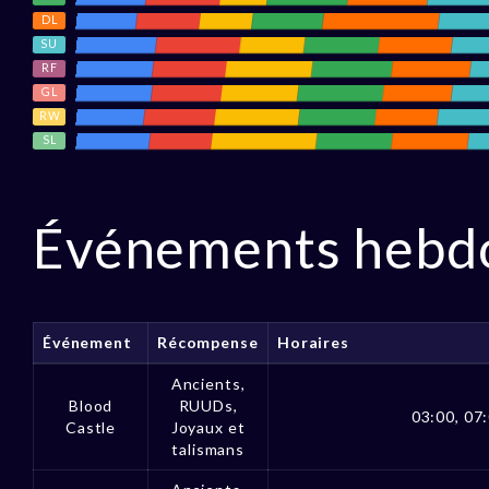
DL
SU
RF
GL
RW
SL
Événements hebd
Événement
Récompense
Horaires
Ancients,
Blood
RUUDs,
03:00, 07:
Castle
Joyaux et
talismans