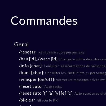
Commandes
Geral
/resetar
: Réinitialise votre personnage.
/bau [id], /ware [id]
: Change le coffre de votre co
/info [char]
: Consulter les informations du personna
/hunt [char]
: Consulter les HuntPoints du personna
/whisper [on/off]
: Activer les messages privés (wh
/reset auto
: Auto reset.
/reset auto [f] [a] [v] [e] [c]
: Auto reset avec dis
/pkclear
: Effacer le PK