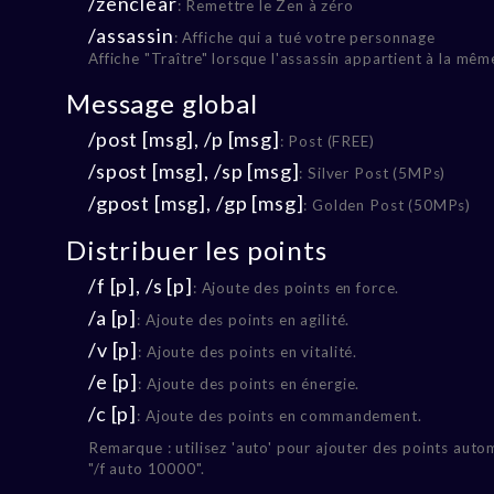
/zenclear
: Remettre le Zen à zéro
/assassin
: Affiche qui a tué votre personnage
Affiche "Traître" lorsque l'assassin appartient à la mêm
Message global
/post [msg], /p [msg]
: Post (FREE)
/spost [msg], /sp [msg]
: Silver Post (5MPs)
/gpost [msg], /gp [msg]
: Golden Post (50MPs)
Distribuer les points
/f [p], /s [p]
: Ajoute des points en force.
/a [p]
: Ajoute des points en agilité.
/v [p]
: Ajoute des points en vitalité.
/e [p]
: Ajoute des points en énergie.
/c [p]
: Ajoute des points en commandement.
Remarque : utilisez 'auto' pour ajouter des points auto
"/f auto 10000".