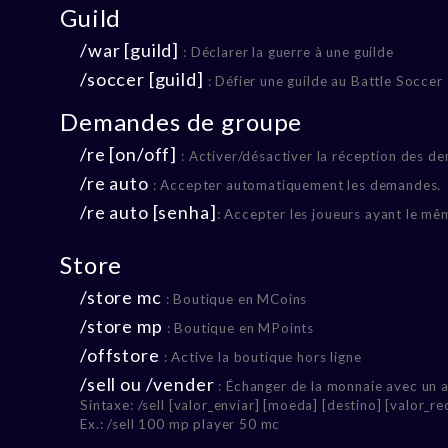
Guild
/war [guild]
: Déclarer la guerre à une guilde
/soccer [guild]
: Défier une guilde au Battle Soccer
Demandes de groupe
/re [on/off]
: Activer/désactiver la réception des d
/re auto
: Accepter automatiquement les demandes.
/re auto [senha]
: Accepter les joueurs ayant le m
Store
/store mc
: Boutique en MCoins
/store mp
: Boutique en MPoints
/offstore
: Active la boutique hors ligne
/sell ou /vender
: Échanger de la monnaie avec un a
Sintaxe: /sell [valor_enviar] [moeda] [destino] [valor_r
Ex.: /sell 100 mp player 50 mc