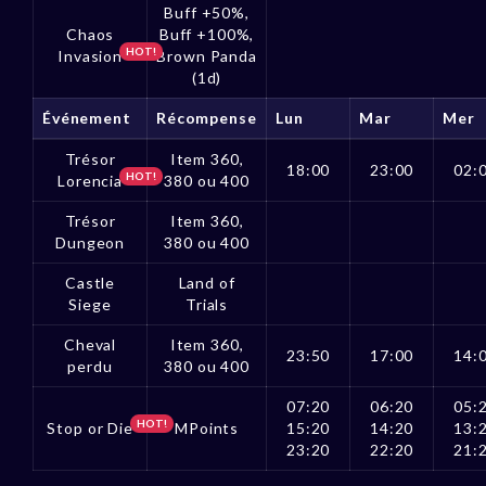
Buff +50%,
Chaos
Buff +100%,
HOT!
Invasion
Brown Panda
(1d)
Événement
Récompense
Lun
Mar
Mer
Trésor
Item 360,
18:00
23:00
02:
HOT!
Lorencia
380 ou 400
Trésor
Item 360,
Dungeon
380 ou 400
Castle
Land of
Siege
Trials
Cheval
Item 360,
23:50
17:00
14:
perdu
380 ou 400
07:20
06:20
05:
HOT!
Stop or Die
MPoints
15:20
14:20
13:
23:20
22:20
21: