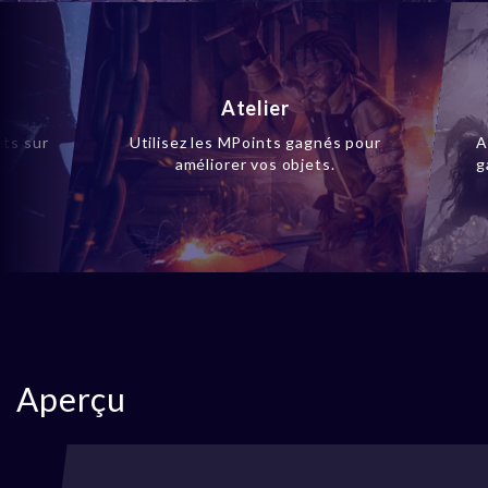
Atelier
ets sur
Utilisez les MPoints gagnés pour
A
améliorer vos objets.
g
Aperçu