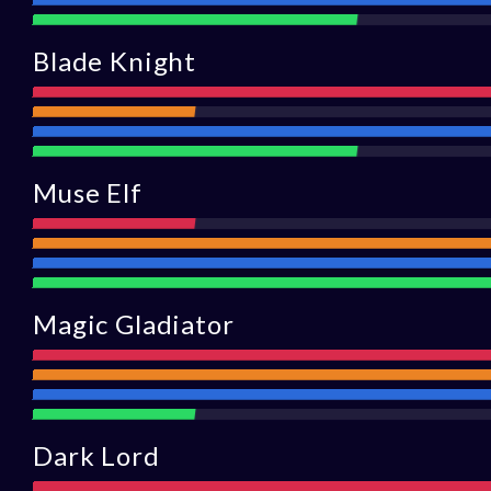
Défense
Assistance
Blade Knight
Attaqu
Portée
Défense
Assistance
Muse Elf
Attaque
Portée
Défens
Assista
Magic Gladiator
Attaque
Portée
Défense
Assistance
Dark Lord
Attaque