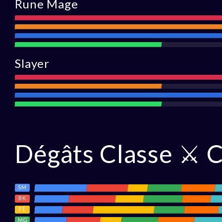
Rune Mage
Attaque
Portée
Défense
Assistance
Slayer
Attaqu
Portée
Défense
Assistance
Dégâts Classe ⚔ C
SM
BK
FE
MG