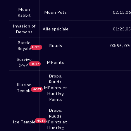
Moon
Muun Pets
02:15,06
Rabbit
Invasion of
Aile spéciale
01:25,05
Demons
Battle
Ruuds
03:55, 07:
HOT!
Royale
Survive
MPoints
HOT!
(PvP)
Drops,
Ruuds,
Illusion
MPoints et
HOT!
Temple
Hunting
Points
Drops,
Ruuds,
HOT!
Ice Temple
MPoints et
Hunting