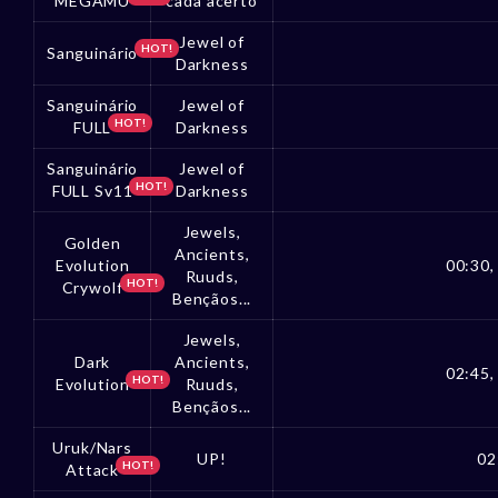
MEGAMU
cada acerto
Jewel of
HOT!
Sanguinário
Darkness
Sanguinário
Jewel of
HOT!
FULL
Darkness
Sanguinário
Jewel of
HOT!
FULL Sv11
Darkness
Jewels,
Golden
Ancients,
Evolution
00:30,
Ruuds,
HOT!
Crywolf
Bençãos...
Jewels,
Dark
Ancients,
02:45,
HOT!
Evolution
Ruuds,
Bençãos...
Uruk/Nars
UP!
02
HOT!
Attack