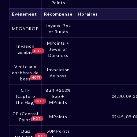
Points
Événement
Récompense
Horaires
Joyaux, Box
MEGADROP
et Ruuds
MPoints +
Invasion
Jewel of
HOT!
zombie
Darkness
Vente aux
Invocation
enchères de
de boss
HOT!
boss
CTF
Buff +200%
(Capture
Exp +
04:30, 09:30
HOT!
the Flag)
MPoints
CP (Control
MPoints
02:45, 09:00
HOT!
Point)
Quiz
50MPoints
HOT!