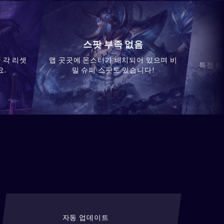
스팟 부족 없음
 각 리셋
맵 곳곳에 몬스터가 배치되어 있으며 비
특정 리
요.
밀 슈퍼 스팟도 있습니다!
자동 업데이트