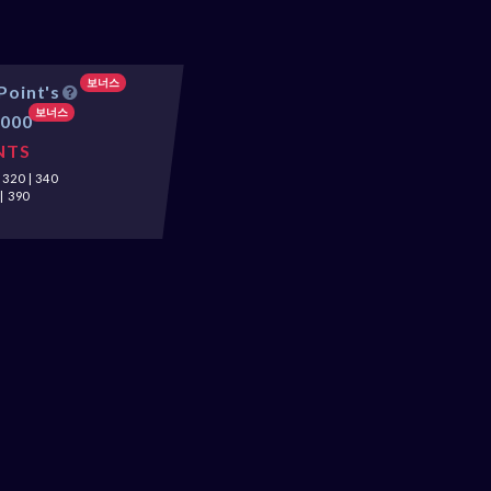
I
보너스
Point's
보너스
7000
NTS
20 | 340
| 390