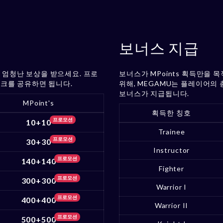
보너스 지급
 엄청난 보상을 받으세요. 프로
보너스가 MPoints 획득만을
링크를 공유하면 됩니다.
위해, MEGAMU는 플레이어의
보너스가 지급됩니다.
MPoint's
획득한 칭호
프로모션
10+10
Trainee
프로모션
30+30
Instructor
프로모션
140+140
Fighter
프로모션
300+300
Warrior I
프로모션
400+400
Warrior II
프로모션
500+500