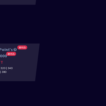
보너스
Point's
보너스
5000
ST
20 | 340
| 380