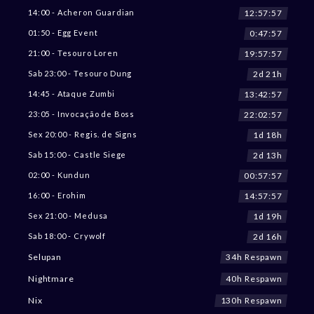
12:57:55
14:00 - Acheron Guardian
0:47:55
01:50 - Egg Event
19:57:55
21:00 - Tesouro Loren
2d 21h
Sab 23:00 - Tesouro Dung
13:42:55
14:45 - Ataque Zumbi
22:02:55
23:05 - Invocação de Boss
1d 18h
Sex 20:00 - Regis. de Signs
2d 13h
Sab 15:00 - Castle Siege
00:57:55
02:00 - Kundun
14:57:55
16:00 - Erohim
1d 19h
Sex 21:00 - Medusa
2d 16h
Sab 18:00 - Crywolf
34h Respawn
Selupan
40h Respawn
Nightmare
130h Respawn
Nix