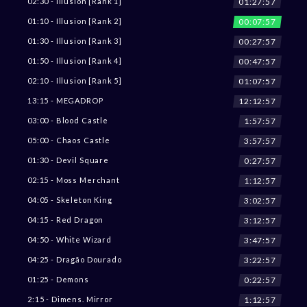
01:27:55
02:30 - Illusion [Rank 1]
00:07:55
01:10 - Illusion [Rank 2]
00:27:55
01:30 - Illusion [Rank 3]
00:47:55
01:50 - Illusion [Rank 4]
01:07:55
02:10 - Illusion [Rank 5]
12:12:55
13:15 - MEGADROP
1:57:55
03:00 - Blood Castle
3:57:55
05:00 - Chaos Castle
0:27:55
01:30 - Devil Square
1:12:55
02:15 - Moss Merchant
3:02:55
04:05 - Skeleton King
3:12:55
04:15 - Red Dragon
3:47:55
04:50 - White Wizard
3:22:55
04:25 - Dragão Dourado
0:22:55
01:25 - Demons
1:12:55
2:15 - Dimens. Mirror