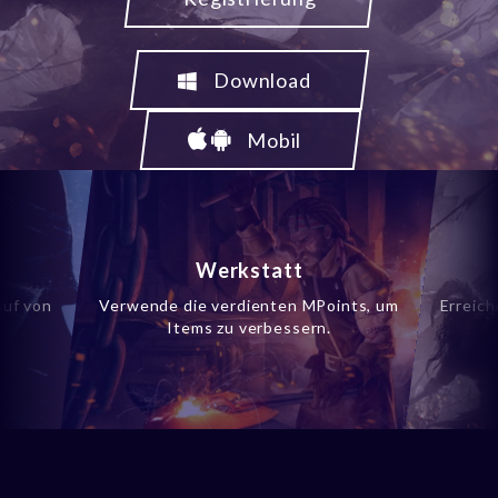
Download
Mobil
Werkstatt
auf von
Verwende die verdienten MPoints, um
Erreic
Items zu verbessern.