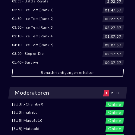
2:52:55
03:55 - Battle Royale
01:47:55
02:50 - Ice Tem.[Rank 1]
00:27:55
01:30 - Ice Tem.[Rank 2]
02:27:55
03:30 - Ice Tem.[Rank 3]
01:07:55
02:10 - Ice Tem.[Rank 4]
03:07:55
04:10 - Ice Tem.[Rank 5]
02:17:55
03:20 - Stop or Die
00:37:55
01:40 - Survive
Benachrichtigungen erhalten
Moderatoren
1
2
3
Online
[SUB] xChambeX
Online
[SUB] makebt
Online
[SUB] MagoSp10
Online
[SUB] Matatabi