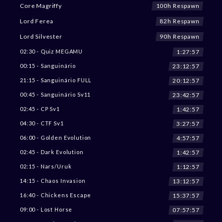
100h Respawn
Core Magriffy
82h Respawn
Lord Ferea
90h Respawn
Lord Silvester
1:27:55
02:30 - Quiz MEGAMU
23:12:55
00:15 - Sanguinário
20:12:55
21:15 - Sanguinário FULL
23:42:55
00:45 - Sanguinário Sv11
1:42:55
02:45 - CP Sv1
3:27:55
04:30 - CTF Sv1
4:57:55
06:00 - Golden Evolution
1:42:55
02:45 - Dark Evolution
1:12:55
02:15 - Nars/Uruk
13:12:55
14:15 - Chaos Invasion
15:37:55
16:40 - Chickens Escape
07:57:55
09:00 - Lost Horse