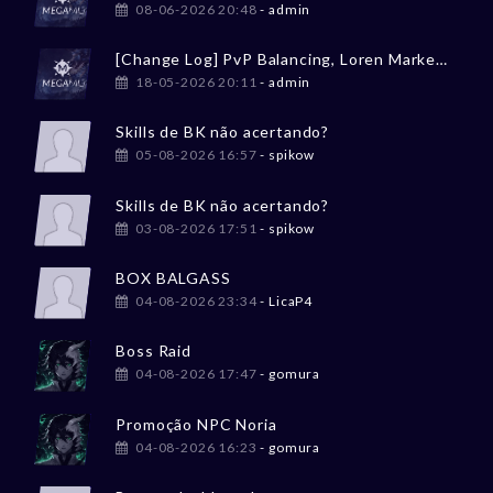
08-06-2026 20:48
- admin
[Change Log] PvP Balancing, Loren Market, Tesouro Perdido
18-05-2026 20:11
- admin
Skills de BK não acertando?
05-08-2026 16:57
- spikow
Skills de BK não acertando?
03-08-2026 17:51
- spikow
BOX BALGASS
04-08-2026 23:34
- LicaP4
Boss Raid
04-08-2026 17:47
- gomura
Promoção NPC Noria
04-08-2026 16:23
- gomura