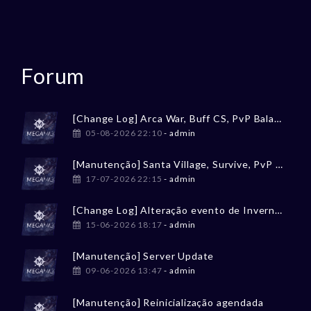
Forum
[Change Log] Arca War, Buff CS, PvP Balancing
05-08-2026 22:10
- admin
[Manutenção] Santa Village, Survive, PvP Balancing
17-07-2026 22:15
- admin
[Change Log] Alteração evento de Inverno / Winter event change
15-06-2026 18:17
- admin
[Manutenção] Server Update
09-06-2026 13:47
- admin
[Manutenção] Reinicialização agendada