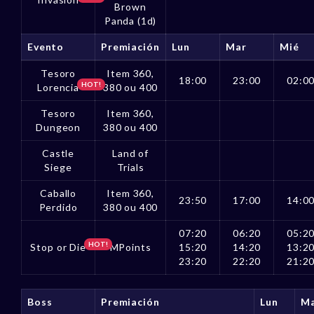
Brown
Panda (1d)
Evento
Premiación
Lun
Mar
Mié
Tesoro
Item 360,
18:00
23:00
02:0
HOT!
Lorencia
380 ou 400
Tesoro
Item 360,
Dungeon
380 ou 400
Castle
Land of
Siege
Trials
Caballo
Item 360,
23:50
17:00
14:0
Perdido
380 ou 400
07:20
06:20
05:2
HOT!
Stop or Die
MPoints
15:20
14:20
13:2
23:20
22:20
21:2
Boss
Premiación
Lun
M