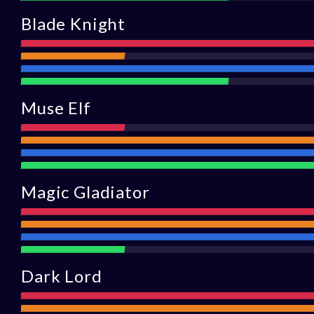
Blade Knight
Ataque
Alcance
Defensa
Asistencia
Muse Elf
Ataque
Alcance
Defens
Asisten
Magic Gladiator
Ataque
Alcance
Defensa
Asistencia
Dark Lord
Ataque
Alcance