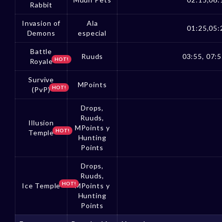
Rabbit
Invasion of
Ala
01:25,05:
Demons
especial
Battle
Ruuds
03:55, 07:5
HOT!
Royale
Survive
MPoints
HOT!
(PvP)
Drops,
Ruuds,
Illusion
MPoints y
HOT!
Temple
Hunting
Points
Drops,
Ruuds,
HOT!
Ice Temple
MPoints y
Hunting
Points