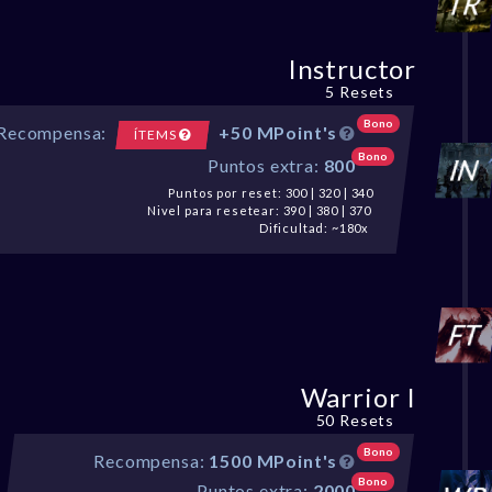
Instructor
5 Resets
Bono
Recompensa:
+50 MPoint's
ÍTEMS
Bono
Puntos extra:
800
Puntos por reset: 300 | 320 | 340
Nivel para resetear: 390 | 380 | 370
Dificultad: ~180x
Warrior I
50 Resets
Bono
Recompensa:
1500 MPoint's
Bono
Puntos extra:
2000