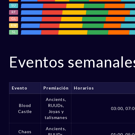
SU
RF
GL
RW
SL
Eventos semanale
Evento
Premiación
Horarios
Ancients,
Blood
RUUDs,
03:00, 07:0
Castle
Joyas y
talismanes
Ancients,
Chaos
RUUDs,
01:00, 05:0