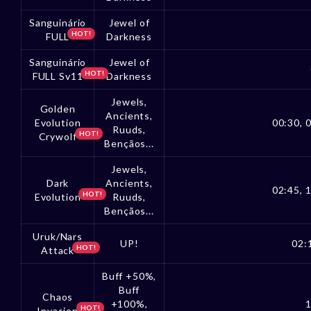
Sanguinário
Jewel of
HOT!
FULL
Darkness
Sanguinário
Jewel of
HOT!
FULL Sv11
Darkness
Jewels,
Golden
Ancients,
Evolution
00:30, 0
Ruuds,
HOT!
Crywolf
Bençãos...
Jewels,
Dark
Ancients,
02:45, 1
HOT!
Evolution
Ruuds,
Bençãos...
Uruk/Nars
UP!
02:
HOT!
Attack
Buff +50%,
Buff
Chaos
+100%,
1
HOT!
Invasion