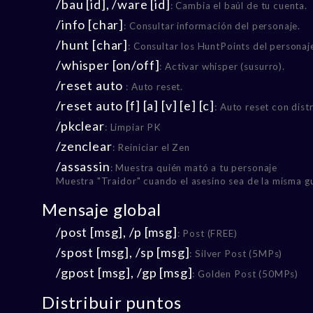
/bau [id], /ware [id]
: Cambia el baúl de tu cuenta.
/info [char]
: Consultar información del personaje.
/hunt [char]
: Consultar los HuntPoints del personaj
/whisper [on/off]
: Activar whisper (susurro).
/reset auto
: Auto reset.
/reset auto [f] [a] [v] [e] [c]
: Auto reset con dist
/pkclear
: Limpiar PK
/zenclear
: Reiniciar el Zen
/assassin
: Muestra quién mató a tu personaje
Muestra "Traidor" cuando el asesino sea de la misma gu
Mensaje global
/post [msg], /p [msg]
: Post (FREE)
/spost [msg], /sp [msg]
: Silver Post (5MPs)
/gpost [msg], /gp [msg]
: Golden Post (50MPs)
Distribuir puntos