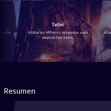
Taller
ems por
Utiliza los MPoints obtenidos para
Alca
mejorar tus ítems.
Resumen