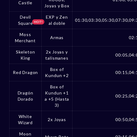
Castle
Joyas y Box
Devil
EXP y Zen
01:30,03:30,05:30,07:30,09:
HOT!
Square
al doble
Moss
Armas
02:
Merchant
Skeleton
2x Joyas y
00:05,04:
King
talismanes
Box of
Red Dragon
00:15,04:
Kundun +2
Box of
Dragón
Kundun +1
00:25,04:
Dorado
a +5 (Hasta
3)
White
2x Joyas
00:50,04:
Wizard
Moon
Muun Pets
02:15,06: