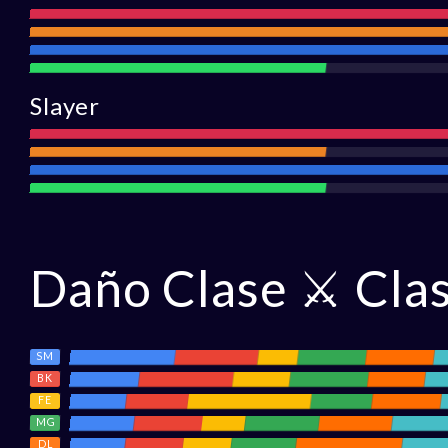
Ataque
Alcanc
Defensa
Asistencia
Slayer
Ataque
Alcance
Defensa
Asistencia
Daño Clase ⚔ Cla
SM
BK
FE
MG
DL