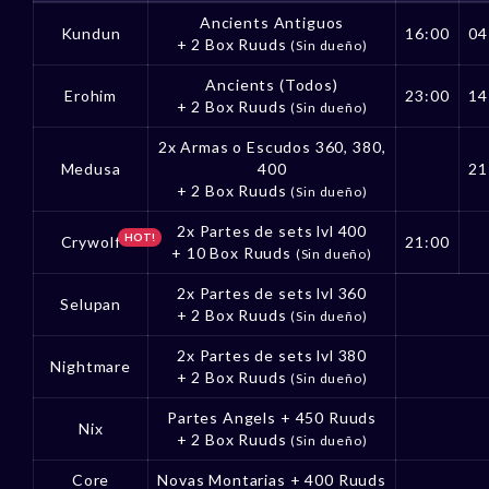
Ancients Antiguos
Kundun
16:00
04
+ 2 Box Ruuds
(Sin dueño)
Ancients (Todos)
Erohim
23:00
14
+ 2 Box Ruuds
(Sin dueño)
2x Armas o Escudos 360, 380,
Medusa
400
21
+ 2 Box Ruuds
(Sin dueño)
2x Partes de sets lvl 400
HOT!
Crywolf
21:00
+ 10 Box Ruuds
(Sin dueño)
2x Partes de sets lvl 360
Selupan
+ 2 Box Ruuds
(Sin dueño)
2x Partes de sets lvl 380
Nightmare
+ 2 Box Ruuds
(Sin dueño)
Partes Angels + 450 Ruuds
Nix
+ 2 Box Ruuds
(Sin dueño)
Core
Novas Montarias + 400 Ruuds