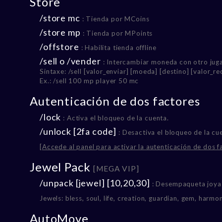
Store
/store mc
: Tienda por MCoins
/store mp
: Tienda por MPoints
/offstore
: Habilita tienda offline
/sell o /vender
: Intercambiar moneda con otro jug
Sintaxe: /sell [valor_enviar] [moeda] [destino] [valor_r
Ex.: /sell 100 mp player 50 mc
Autenticación de dos factores
/lock
: Activa el bloqueo de la cuenta.
/unlock [2fa code]
: Desactiva el bloqueo de la cu
[Accede al panel para activar la autenticación de dos f
Jewel Pack
[MEGA VIP]
/unpack [jewel] [10,20,30]
: Desempaqueta joya
Jewels: bless, soul, life, creation, guardian, gem, harm
AutoMove