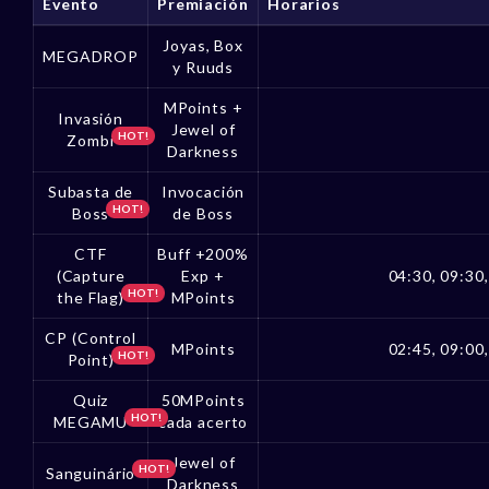
Evento
Premiación
Horarios
Joyas, Box
MEGADROP
y Ruuds
MPoints +
Invasión
Jewel of
HOT!
Zombi
Darkness
Subasta de
Invocación
HOT!
Boss
de Boss
CTF
Buff +200%
(Capture
Exp +
04:30, 09:30,
HOT!
the Flag)
MPoints
CP (Control
MPoints
02:45, 09:00,
HOT!
Point)
Quiz
50MPoints
HOT!
MEGAMU
cada acerto
Jewel of
HOT!
Sanguinário
Darkness