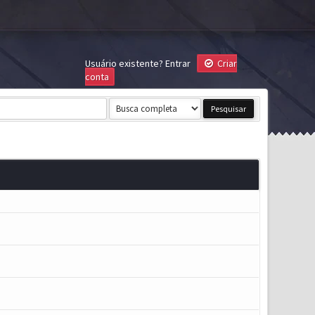
Usuário existente?
Entrar
Criar
conta