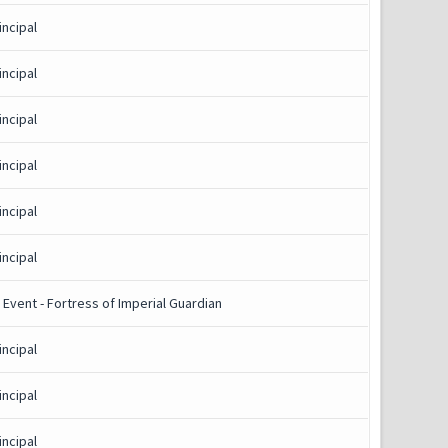
incipal
incipal
incipal
incipal
incipal
incipal
 Event - Fortress of Imperial Guardian
incipal
incipal
incipal