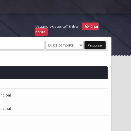
Usuário existente?
Entrar
Criar
conta
incipal
incipal