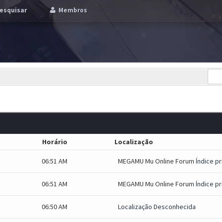
esquisar
Membros
Horário
Localização
06:51 AM
MEGAMU Mu Online Forum
Índice pr
06:51 AM
MEGAMU Mu Online Forum
Índice pr
06:50 AM
Localização Desconhecida