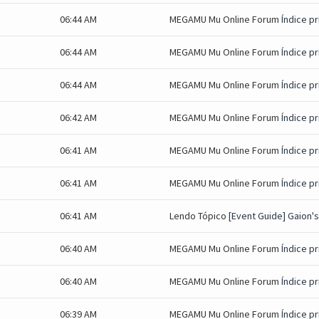
06:44 AM
MEGAMU Mu Online Forum
Índice pr
06:44 AM
MEGAMU Mu Online Forum
Índice pr
06:44 AM
MEGAMU Mu Online Forum
Índice pr
06:42 AM
MEGAMU Mu Online Forum
Índice pr
06:41 AM
MEGAMU Mu Online Forum
Índice pr
06:41 AM
MEGAMU Mu Online Forum
Índice pr
06:41 AM
Lendo Tópico
[Event Guide] Gaion's
06:40 AM
MEGAMU Mu Online Forum
Índice pr
06:40 AM
MEGAMU Mu Online Forum
Índice pr
06:39 AM
MEGAMU Mu Online Forum
Índice pr