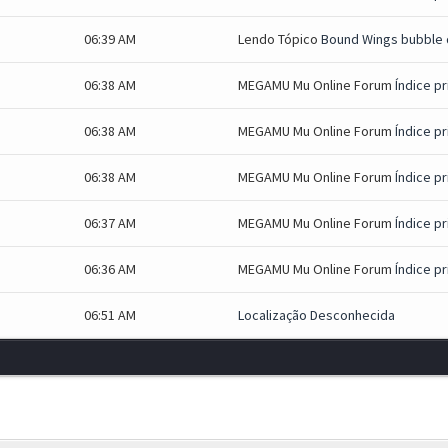
06:39 AM
Lendo Tópico
Bound Wings bubble 
06:38 AM
MEGAMU Mu Online Forum
Índice pr
06:38 AM
MEGAMU Mu Online Forum
Índice pr
06:38 AM
MEGAMU Mu Online Forum
Índice pr
06:37 AM
MEGAMU Mu Online Forum
Índice pr
06:36 AM
MEGAMU Mu Online Forum
Índice pr
06:51 AM
Localização Desconhecida