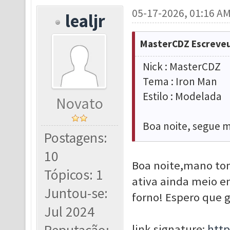
05-17-2026, 01:16 A
lealjr
MasterCDZ Escreveu
Nick : MasterCDZ
Tema : Iron Man
Estilo : Modelada
Novato
Boa noite, segue m
Postagens:
10
Boa noite,mano tom
Tópicos: 1
ativa ainda meio e
Juntou-se:
forno! Espero que g
Jul 2024
link signature:
http