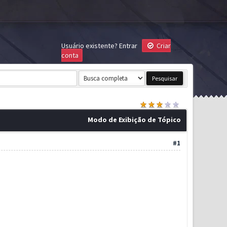
Usuário existente?
Entrar
Criar
conta
Modo de Exibição de Tópico
#1