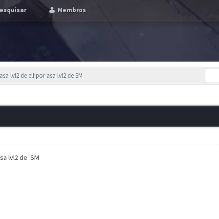
esquisar
Membros
asa lvl2 de elf por asa lvl2 de SM
asa lvl2 de SM