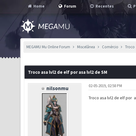
Home
Forum
Recentes
P
MEGAMU Mu Online Forum
Miscelânea
Comércio
Troco 
1 Voto(s) - 3 em Média
1
2
3
4
5
Troco asa lvl2 de elf por asa lvl2 de SM
02-05-2019, 02:58 PM
nilsonmu
Troco asa lvl2 de elf por 