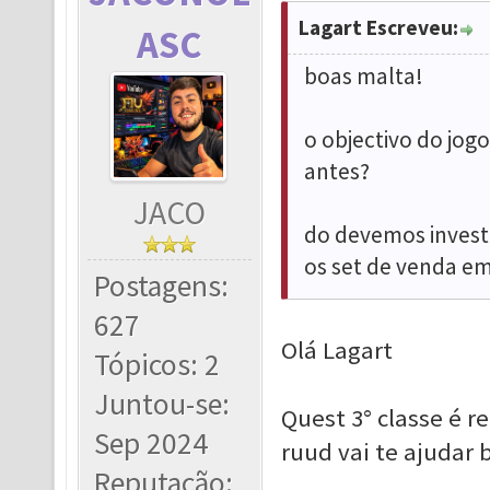
Lagart Escreveu:
ASC
boas malta!
o objectivo do jogo
antes?
JACO
do devemos invest
os set de venda e
Postagens:
627
Olá Lagart
Tópicos: 2
Juntou-se:
Quest 3° classe é r
Sep 2024
ruud vai te ajudar 
Reputação: