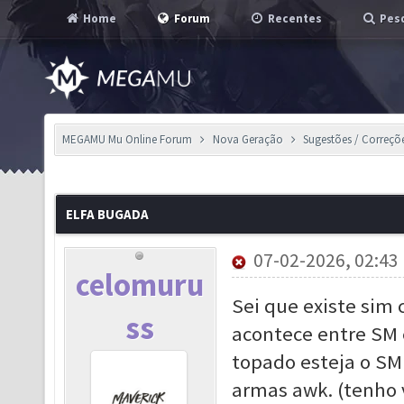
Home
Forum
Recentes
Pesq
MEGAMU Mu Online Forum
Nova Geração
Sugestões / Correçõ
ELFA BUGADA
07-02-2026, 02:43
celomuru
Sei que existe sim
ss
acontece entre SM e
topado esteja o SM
armas awk. (tenho