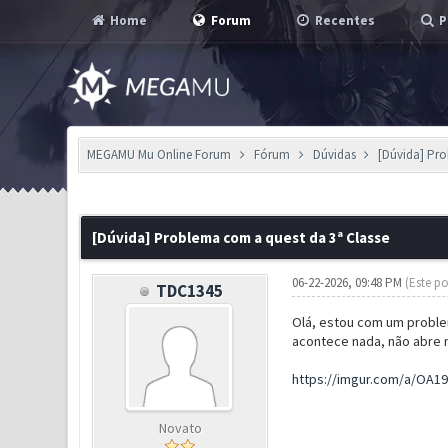
Home
Forum
Recentes
P
MEGAMU Mu Online Forum
Fórum
Dúvidas
[Dúvida] Pro
0 Voto(s) - 0 em Média
1
2
3
4
5
[Dúvida] Problema com a quest da 3ª Classe
06-22-2026, 09:48 PM
(Este po
TDC1345
Olá, estou com um problem
acontece nada, não abre 
https://imgur.com/a/OA19
Novato