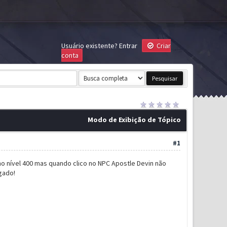
Usuário existente?
Entrar
Criar
conta
Modo de Exibição de Tópico
#1
no nível 400 mas quando clico no NPC Apostle Devin não
gado!