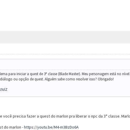
ma para iniciar a quest de 3ª classe (Blade Master). Meu personagem está no nív
iálogo ou opção de quest. Alguém sabe como resolver isso? Obrigado!
19zlZ
e você precisa fazer a quest do marlon pra liberar o npc da 3° classe. Marl
st do marlon -
https://youtu.be/M4-m3BzDo6A