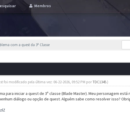
esquisar
Membros
blema com a quest da 3ª Classe
st foi modificado pela última vez: 06-22-2026, 09:52 PM por
TDC1345
.)
a para iniciar a quest de 3ª classe (Blade Master). Meu personagem está 
nenhum diálogo ou opção de quest. Alguém sabe como resolver isso? Obri
zlZ