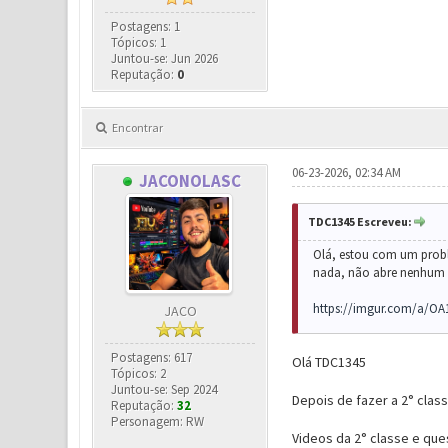
Postagens: 1
Tópicos: 1
Juntou-se: Jun 2026
Reputação:
0
Encontrar
06-23-2026, 02:34 AM
JACONOLASC
TDC1345 Escreveu:
Olá, estou com um proble
nada, não abre nenhum d
https://imgur.com/a/OA
JACO
Postagens: 617
Olá TDC1345
Tópicos: 2
Juntou-se: Sep 2024
Depois de fazer a 2° class
Reputação:
32
Personagem: RW
Videos da 2° classe e que