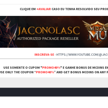
CLIQUE EM
+AVALIAR
CASO EU TENHA RESOLVIDO SEU PRO
INSCREVA-SE
-
HTTPS://WWW.YOUTUBE.COM/@JA
USE SOMENTE O CUPOM "
PROMO40%
" E GANHE BONUS DE MCOINS E
USE ONLY THE COUPON “
PROMO40%
” AND GET BONUS MCOINS ON ANY P