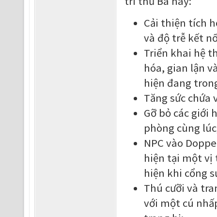
trì thứ Ba này:
Cải thiện tích 
và độ trễ kết n
Triển khai hệ 
hóa, gian lận v
hiện đang trong
Tăng sức chứa v
Gỡ bỏ các giới
phòng cùng lúc
NPC vào Doppel
hiện tại một vị
hiện khi cổng s
Thú cưỡi và tra
với một cú nhấ