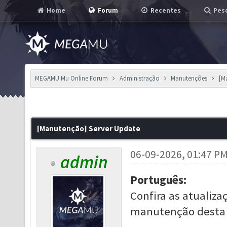
Home
Forum
Recentes
Pesq
MEGAMU Mu Online Forum
Administração
Manutenções
[M
[Manutenção] Server Update
06-09-2026, 01:47 P
admin
Português:
Confira as atualiza
manutenção desta t