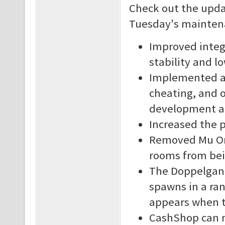
Check out the updat
Tuesday's mainten
Improved integr
stability and l
Implemented a 
cheating, and o
development an
Increased the p
Removed Mu Onl
rooms from bei
The Doppelgang
spawns in a ra
appears when t
CashShop can n