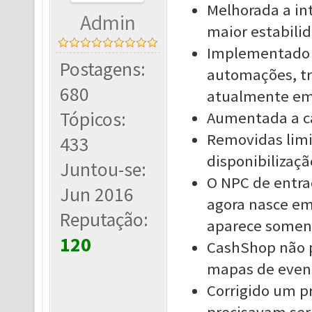
Melhorada a in
Admin
maior estabili
Implementado u
Postagens:
automações, tr
680
atualmente em 
Tópicos:
Aumentada a ca
Removidas lim
433
disponibilizaçã
Juntou-se:
O NPC de entra
Jun 2016
agora nasce em
Reputação:
aparece soment
120
CashShop não p
mapas de even
Corrigido um p