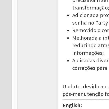
precisavam ser
transformação;
Adicionada pro
senha no Party
Removido o con
Melhorada a in
reduzindo atra
informações;
Aplicadas dive
correções para 
Update: devido ao
pós-manutenção foi
English: