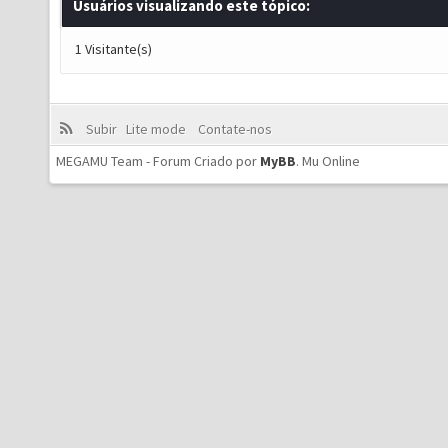
Usuários visualizando este tópico:
1 Visitante(s)
Subir
Lite mode
Contate-nos
MEGAMU Team - Forum Criado por
MyBB
.
Mu Online