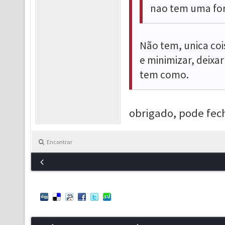
nao tem uma fo
Não tem, unica coi
e minimizar, deixa
tem como.
obrigado, pode fech
Encontrar