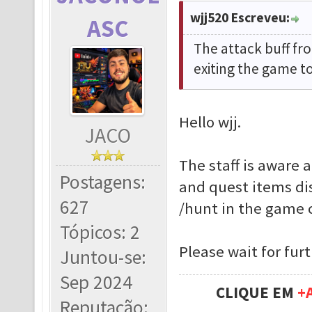
wjj520 Escreveu:
ASC
The attack buff fro
exiting the game t
Hello wjj.
JACO
The staff is aware 
Postagens:
and quest items di
627
/hunt in the game 
Tópicos: 2
Please wait for fur
Juntou-se:
Sep 2024
CLIQUE EM
+
Reputação: