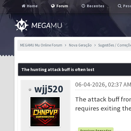
Home
Forum
Recentes
Pesq
MEGAMU Mu Online Forum
Nova Geração
Sugestões / Correçõ
The hunting attack buff is often lost
06-04-2026, 02:37 A
wjj520
The attack buff fro
requires exiting th
Arquivos Anexados