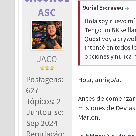
9uriel Escreveu:
ASC
Hola soy nuevo mí 
Tengo un BK se ll
Quest voy a crywolf
Intenté en todos lo
opciones y nunca 
JACO
Postagens:
Hola, amigo/a.
627
Antes de comenzar 
Tópicos: 2
misiones de Devias,
Juntou-se:
Marlon.
Sep 2024
Reputação: