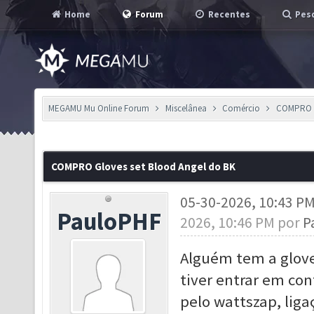
Home
Forum
Recentes
Pesq
MEGAMU Mu Online Forum
Miscelânea
Comércio
COMPRO G
COMPRO Gloves set Blood Angel do BK
05-30-2026, 10:43 P
PauloPHF
2026, 10:46 PM por
P
Alguém tem a glove
tiver entrar em co
pelo wattszap, lig