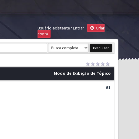
Usuário existente?
Entrar
Criar
conta
Modo de Exibição de Tópico
#1