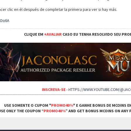
cer clic en él después de completar la primera para ver si hay más.
zDo6A
CLIQUE EM
+AVALIAR
CASO EU TENHA RESOLVIDO SEU PRO
INSCREVA-SE
-
HTTPS://WWW.YOUTUBE.COM/@JA
USE SOMENTE O CUPOM "
PROMO40%
" E GANHE BONUS DE MCOINS E
USE ONLY THE COUPON “
PROMO40%
” AND GET BONUS MCOINS ON ANY P