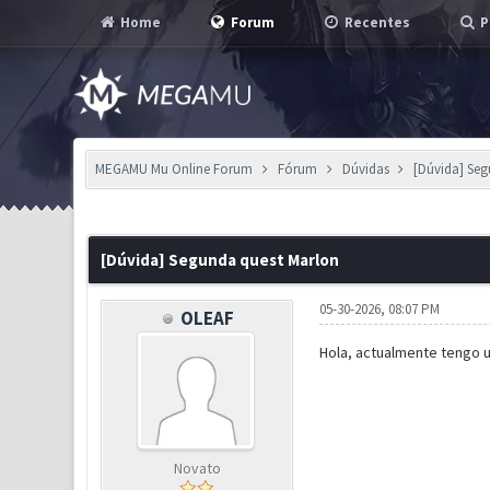
Home
Forum
Recentes
P
MEGAMU Mu Online Forum
Fórum
Dúvidas
[Dúvida] Se
0 Voto(s) - 0 em Média
1
2
3
4
5
[Dúvida] Segunda quest Marlon
05-30-2026, 08:07 PM
OLEAF
Hola, actualmente tengo 
Novato