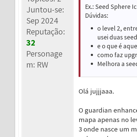
Ex.: Seed Sphere Ic
Juntou-se:
Dúvidas:
Sep 2024
o level 2, ent
Reputação:
usei duas seed
32
e o que é aque
Personage
como faz upgr
m: RW
Melhora a seed
Olá jujjjaaa.
O guardian enhance
mapa apenas no leve
3 onde nasce um mo