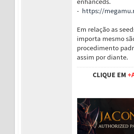
enhanceds.
-
https://megamu.n
Em relação as seeds
importa mesmo são o
procedimento padrão
assim por diante.
CLIQUE EM
+