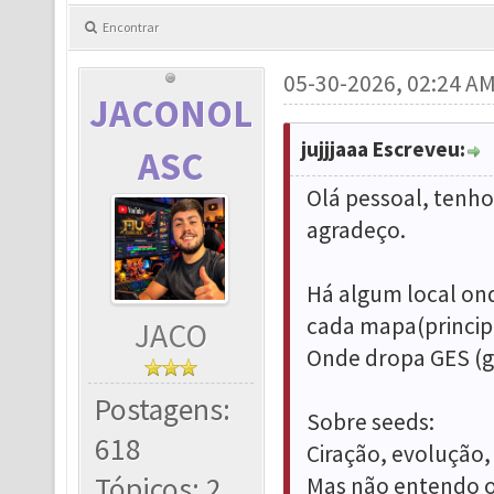
Encontrar
05-30-2026, 02:24 A
JACONOL
jujjjaaa Escreveu:
ASC
Olá pessoal, tenh
agradeço.
Há algum local ond
cada mapa(princip
JACO
Onde dropa GES (g
Postagens:
Sobre seeds:
618
Ciração, evolução, 
Tópicos: 2
Mas não entendo o