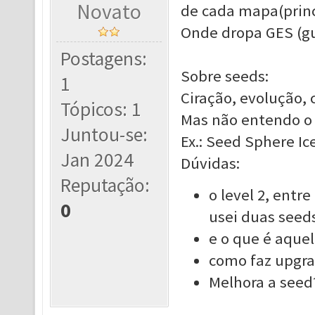
Novato
de cada mapa(princ
Onde dropa GES (g
Postagens:
Sobre seeds:
1
Ciração, evolução, c
Tópicos: 1
Mas não entendo o 
Juntou-se:
Ex.: Seed Sphere Ice
Jan 2024
Dúvidas:
Reputação:
o level 2, entr
0
usei duas seeds 
e o que é aquel
como faz upgra
Melhora a seed?