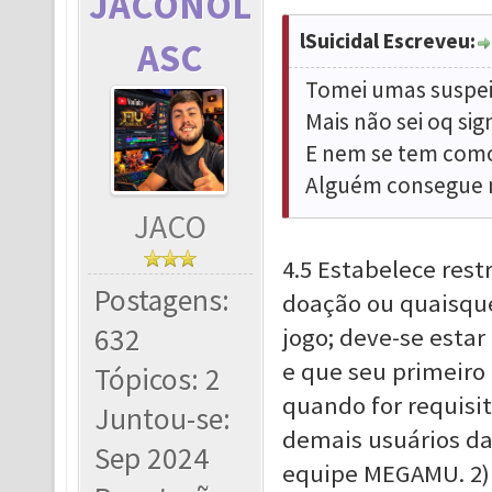
JACONOL
lSuicidal Escreveu:
ASC
Tomei umas suspei
Mais não sei oq si
E nem se tem como
Alguém consegue 
JACO
4.5 Estabelece rest
Postagens:
doação ou quaisque
632
jogo; deve-se estar
e que seu primeiro
Tópicos: 2
quando for requisi
Juntou-se:
demais usuários da
Sep 2024
equipe MEGAMU. 2) 