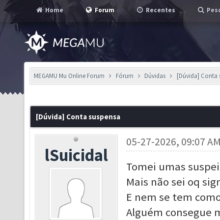
Home
Forum
Recentes
Pesq
MEGAMU Mu Online Forum
Fórum
Dúvidas
[Dúvida] Conta
[Dúvida] Conta suspensa
05-27-2026, 09:07 A
lSuicidal
Tomei umas suspeiç
Mais não sei oq sig
E nem se tem como 
Alguém consegue m