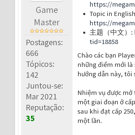
https://megam
Game
Topic in English
Master
https://megam
主题（中文）:
Postagens:
tid=18858
666
Chào các bạn Player
Tópicos:
những điểm mới là s
142
hướng dẫn này, tôi 
Juntou-se:
Nhiệm vụ được mở th
Mar 2021
một giai đoạn ở cấp
Reputação:
sau khi đạt cấp 250
35
một lần.