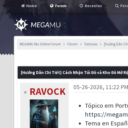
Home
Forum
Recentes
Pesq
MEGAMU Mu Online Forum
Fórum
Tutoriais
[Hướng Dẫn Chi
[Hướng Dẫn Chi Tiết] Cách Nhận Túi Đồ và Kho Đồ Mở R
05-26-2026, 11:22 P
RAVOCK
Tópico em Port
https://megam
Tema en Españo