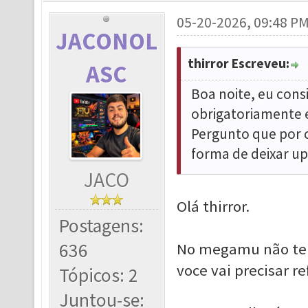
05-20-2026, 09:48 P
JACONOL
thirror Escreveu:
ASC
Boa noite, eu cons
obrigatoriamente e
Pergunto que por c
forma de deixar u
JACO
Olá thirror.
Postagens:
636
No megamu não tem 
voce vai precisar r
Tópicos: 2
Juntou-se: