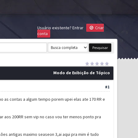
Usuário existente?
Entrar
Criar
conta
Modo de Exibição de Tópico
#1
o as contas a algum tempo porem upei elas ate 170 RR e
ar aos 200RR sem vip no caso vou ter menos ponto pra
ões antigas maximo seaseon 3,ai aqui pra mim é tudo