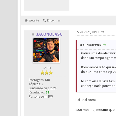
Website
Encontrar
05-20-2026, 01:13 PM
JACONOLASC
lealjr Escreveu:
Galera uma duvida talve
dado um tempo agora vol
Bom vamos lá,to quase c
JACO
do que uma conta vip 2
Postagens: 618
to com essa duvida tem 
Tópicos: 2
conheço nada porem to 
Juntou-se: Sep 2024
Reputação:
32
Personagem: RW
Eai Leal bom?
Isso mesmo, mesmo que ch