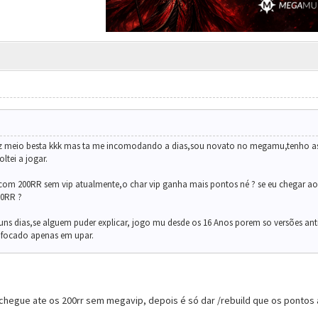
z meio besta kkk mas ta me incomodando a dias,sou novato no megamu,tenho as 
tei a jogar.
om 200RR sem vip atualmente,o char vip ganha mais pontos né ? se eu chegar ao
00RR ?
uns dias,se alguem puder explicar, jogo mu desde os 16 Anos porem so versões a
focado apenas em upar.
egue ate os 200rr sem megavip, depois é só dar /rebuild que os pontos