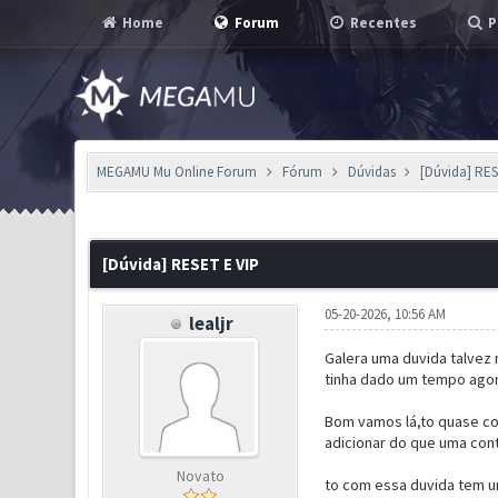
Home
Forum
Recentes
P
MEGAMU Mu Online Forum
Fórum
Dúvidas
[Dúvida] RES
0 Voto(s) - 0 em Média
1
2
3
4
5
[Dúvida] RESET E VIP
05-20-2026, 10:56 AM
lealjr
Galera uma duvida talvez
tinha dado um tempo agora
Bom vamos lá,to quase co
adicionar do que uma cont
Novato
to com essa duvida tem u