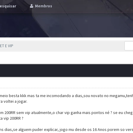
esquisar
Membros
ET E VIP
 meio besta kkk mas ta me incomodando a dias,sou novato no megamu,tenh
 voltei a jogar.
m 200RR sem vip atualmente,o char vip ganha mais pontos né ? se eu cheg
a vip 200RR ?
ns dias,se alguem puder explicar, jogo mu desde os 16 Anos porem so vers