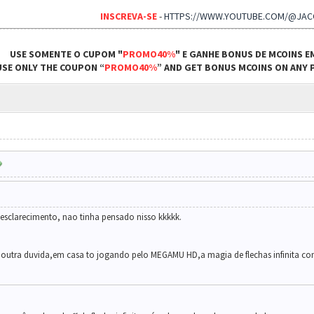
INSCREVA-SE
-
HTTPS://WWW.YOUTUBE.COM/@JA
USE SOMENTE O CUPOM "
PROMO40%
" E GANHE BONUS DE MCOINS E
USE ONLY THE COUPON “
PROMO40%
” AND GET BONUS MCOINS ON ANY P
esclarecimento, nao tinha pensado nisso kkkkk.
outra duvida,em casa to jogando pelo MEGAMU HD,a magia de flechas infinita com 