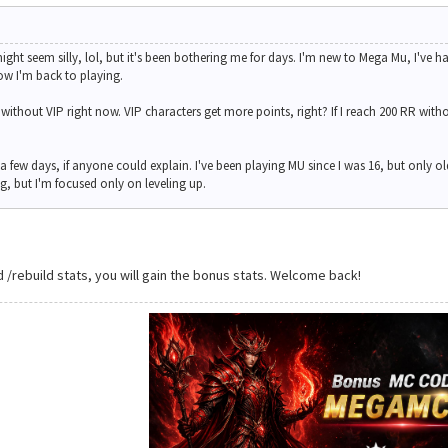
might seem silly, lol, but it's been bothering me for days. I'm new to Mega Mu, I've 
ow I'm back to playing.
without VIP right now. VIP characters get more points, right? If I reach 200 RR witho
r a few days, if anyone could explain. I've been playing MU since I was 16, but only
, but I'm focused only on leveling up.
/rebuild stats, you will gain the bonus stats. Welcome back!