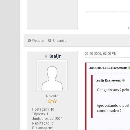
Website
Encontrar
05-20-2026, 02:00 PM
lealjr
JACONOLASC Escreveu:
lealjr Escreveu:
Obrigado aos 2 pelo 
Novato
Aproveitando o post 
Postagens: 10
como resolvo ?
Tópicos: 1
Juntou-se: Jul 2024
Reputação:
0
Personagem: