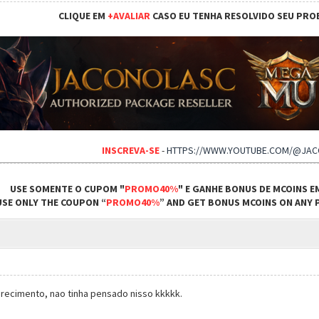
CLIQUE EM
+AVALIAR
CASO EU TENHA RESOLVIDO SEU PRO
INSCREVA-SE
-
HTTPS://WWW.YOUTUBE.COM/@JA
USE SOMENTE O CUPOM "
PROMO40%
" E GANHE BONUS DE MCOINS E
USE ONLY THE COUPON “
PROMO40%
” AND GET BONUS MCOINS ON ANY P
recimento, nao tinha pensado nisso kkkkk.