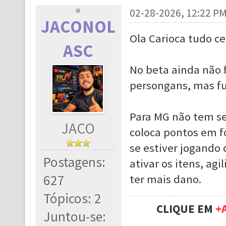
02-28-2026, 12:22 P
JACONOL
Ola Carioca tudo ce
ASC
No beta ainda não f
persongans, mas fu
Para MG não tem se
JACO
coloca pontos em f
se estiver jogando 
Postagens:
ativar os itens, ag
627
ter mais dano.
Tópicos: 2
CLIQUE EM
+
Juntou-se: