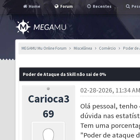
Home
Forum
Recentes
Pesq
MEGAMU Mu Online Forum
Miscelânea
Comércio
Poder de 
Poder de Ataque da Skill não sai de 0%
02-28-2026, 11:34 A
Carioca3
Olá pessoal, tenho
69
dúvida nas estatíst
Tem uma porcentag
"Poder de ataque d