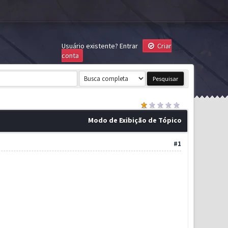
Usuário existente?
Entrar
Criar
conta
Modo de Exibição de Tópico
#1