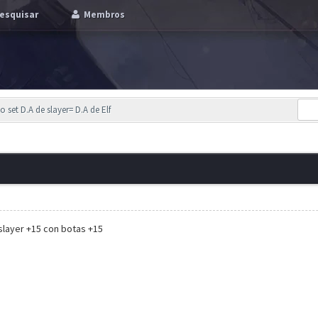
esquisar
Membros
 set D.A de slayer= D.A de Elf
slayer +15 con botas +15