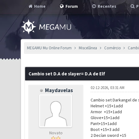
Home
Forum
Recentes
P
MEGAMU Mu Online Forum
Miscelânea
Comércio
Cambio
1 Voto(s) - 1 em Média
1
2
3
4
5
Cambio set D.A de slayer= D.A de Elf
02-12-2026, 03:31 AM
Maydavelas
Cambio set Darkangel de 
Helmet +15+1add
Armor +15+1add
Glove+15+1add
Pant+15+1add
Boot +15+3 add
Novato
2 Decían sword +15