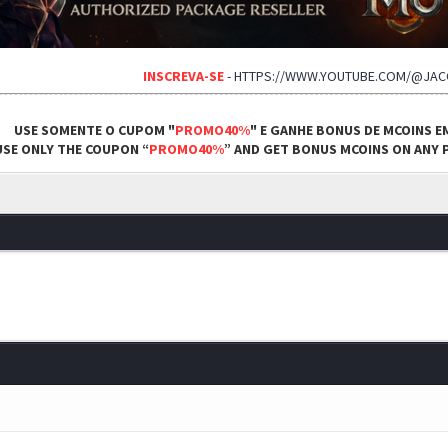
INSCREVA-SE
-
HTTPS://WWW.YOUTUBE.COM/@JA
USE SOMENTE O CUPOM "
PROMO40%
" E GANHE BONUS DE MCOINS E
USE ONLY THE COUPON “
PROMO40%
” AND GET BONUS MCOINS ON ANY P