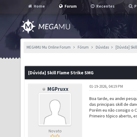
Home
Forum
Recentes
P
MEGAMU Mu Online Forum
Fórum
Dúvidas
[Dúvida] Skil
0 Voto(s) - 0 em Média
1
2
3
4
5
[Dúvida] Skill Flame Strike SMG
01-19-2026, 04:19 PM
MGPruxx
Boa tarde, eu andei pesq
das principais skill de da
Porém eu não consigo o Cr
Primeiro tópico aberto, e
Novato