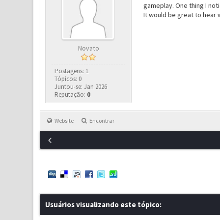
gameplay. One thing I noti
It would be great to hear 
Novato
Postagens: 1
Tópicos: 0
Juntou-se: Jan 2026
Reputação:
0
Website
Encontrar
Usuários visualizando este tópico: