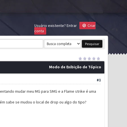
Usuário existente?
Entrar
Criar
conta
Modo de Exibição de Tópico
#1
 tentando mudar meu MG para SMG e a Flame strike é uma
uém sabe se mudou o local de drop ou algo do tipo?