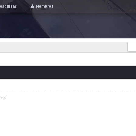
esquisar
Membros
 BK