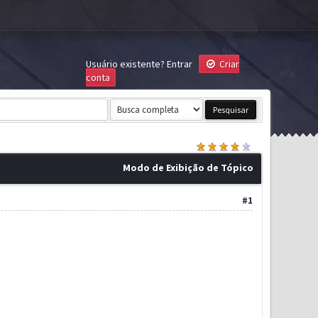
Usuário existente?
Entrar
Criar
conta
Modo de Exibição de Tópico
#1