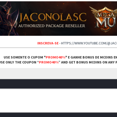
INSCREVA-SE
-
HTTPS://WWW.YOUTUBE.COM/@JA
USE SOMENTE O CUPOM "
PROMO40%
" E GANHE BONUS DE MCOINS E
USE ONLY THE COUPON “
PROMO40%
” AND GET BONUS MCOINS ON ANY P