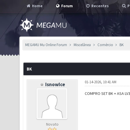
Home
Forum
Recentes
P
MEGAMU Mu Online Forum
Miscelânea
Comércio
BK
2 Voto(s) - 4 em Média
1
2
3
4
5
BK
01-14-2026, 10:41 AM
IsnowIce
COMPRO SET BK + ASA LV3
Novato