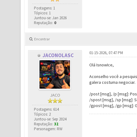
Postagens: 1
Tópicos: 1
Juntou-se: Jan 2026
Reputação:
0
Encontrar
01-15-2026, 07:47 PM
JACONOLASC
Olá IsnowIce,
Aconselho você a pesquis
galera costuma negociar.
/post [msg], /p [msg]: Pos
JACO
/spost [msg], /sp [msg]: S
/gpost [msg], /gp [msg]: 
Postagens: 614
Tópicos: 2
Juntou-se: Sep 2024
Reputação:
32
Personagem: RW