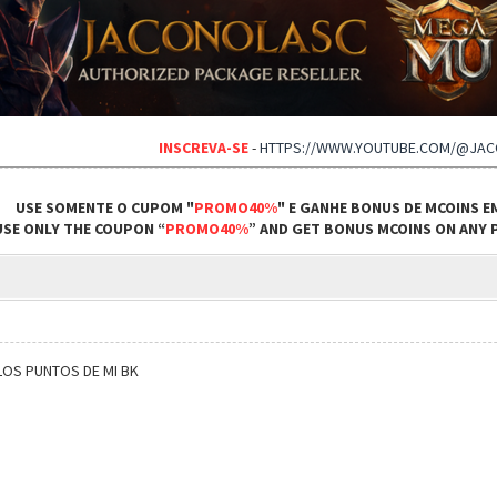
INSCREVA-SE
-
HTTPS://WWW.YOUTUBE.COM/@JA
USE SOMENTE O CUPOM "
PROMO40%
" E GANHE BONUS DE MCOINS E
USE ONLY THE COUPON “
PROMO40%
” AND GET BONUS MCOINS ON ANY P
LOS PUNTOS DE MI BK