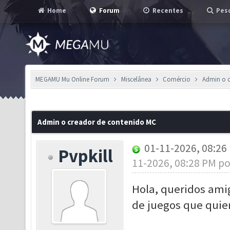
Home
Forum
Recentes
Pesq
MEGAMU Mu Online Forum
Miscelânea
Comércio
Admin o 
Admin o creador de contenido MC
01-11-2026, 08:2
Pvpkill
11-2026, 08:28 PM p
Hola, queridos ami
de juegos que quie