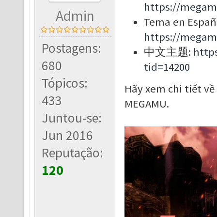
https://megam
Admin
Tema en Españ
https://megam
Postagens:
中文主题:
http
680
tid=14200
Tópicos:
Hãy xem chi tiết về
433
MEGAMU.
Juntou-se:
Jun 2016
Reputação:
120