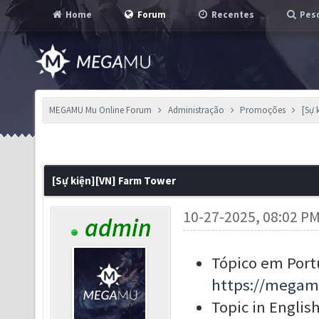
Home
Forum
Recentes
Pesq
MEGAMU Mu Online Forum
Administração
Promoções
[Sự 
[Sự kiện][VN] Farm Tower
10-27-2025, 08:02 P
admin
Tópico em Port
https://megam
Topic in English