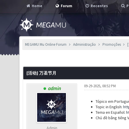
Home
Forum
Recentes
P
MEGAMU Mu Online Forum
Administração
Promoções
0 Voto(s) - 0 em Média
1
2
3
4
5
[活动] 万圣节月
09-29-2025, 08:52 PM
admin
Tópico em Portugu
Topic in English:
htt
Tema en Español:
h
Chủ đề bằng tiếng V
Admin