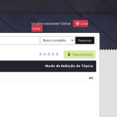
Usuário existente?
Entrar
Criar
conta
Tópico fechado
Modo de Exibição de Tópico
#1