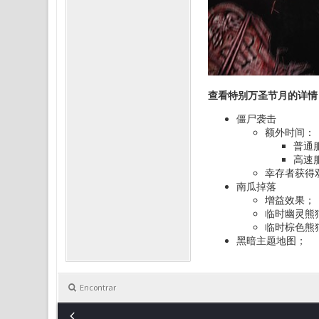
查看特别万圣节月的详情
僵尸袭击
额外时间：
普通服务
高速服务
幸存者获得
南瓜掉落
增益效果；
临时幽灵熊
临时棕色熊
黑暗主题地图；
Encontrar