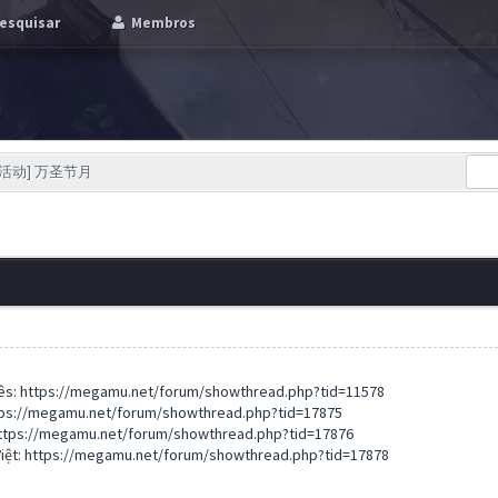
esquisar
Membros
[活动] 万圣节月
ês:
https://megamu.net/forum/showthread.php?tid=11578
ps://megamu.net/forum/showthread.php?tid=17875
ttps://megamu.net/forum/showthread.php?tid=17876
iệt:
https://megamu.net/forum/showthread.php?tid=17878