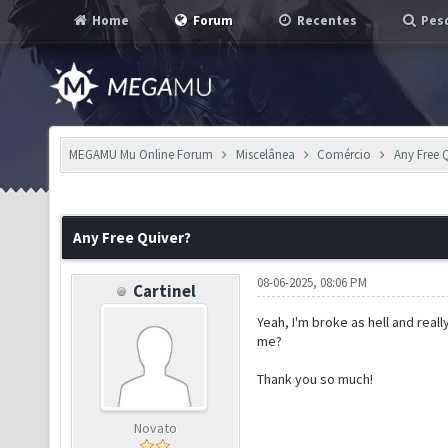
Home
Forum
Recentes
Pesq
MEGAMU Mu Online Forum
Miscelânea
Comércio
Any Free 
Any Free Quiver?
08-06-2025, 08:06 PM
Cartinel
Yeah, I'm broke as hell and reall
me?
Thank you so much!
Novato