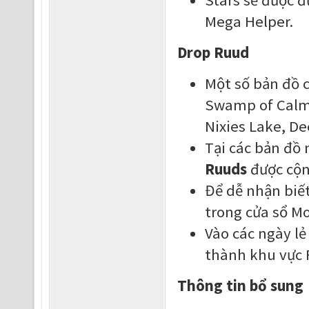
Mega Helper.
Drop Ruud
Một số bản đồ 
Swamp of Calmn
Nixies Lake, D
Tại các bản đồ 
Ruuds
được cộng
Để dễ nhận biế
trong cửa sổ Mo
Vào các ngày lẻ
thành khu vực F
Thông tin bổ sung