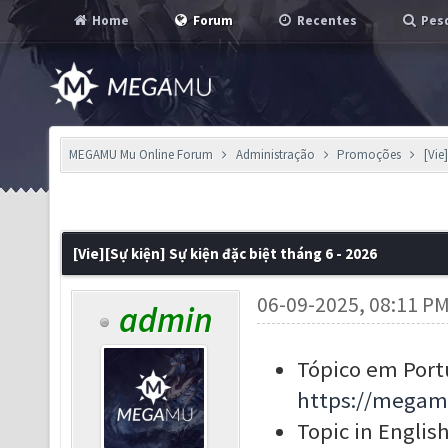
Home
Forum
Recentes
Pesq
MEGAMU Mu Online Forum
Administração
Promoções
[Vie
[Vie][Sự kiện] Sự kiện đặc biệt tháng 6 - 2026
06-09-2025, 08:11 P
admin
Tópico em Port
https://megam
Topic in English