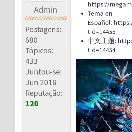
https://megam
Admin
Tema en
Español:
https
Postagens:
tid=14455
680
中文主题:
http
Tópicos:
tid=14454
433
Juntou-se:
Jun 2016
Reputação:
120