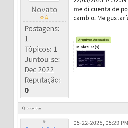
22/05/2025 14:32:5
Novato
me di cuenta de po
cambio. Me gustaría
Postagens:
1
Arquivos Anexados
Tópicos: 1
Miniatura(s)
Juntou-se:
Dec 2022
Reputação:
0
Encontrar
05-22-2025, 05:29 P