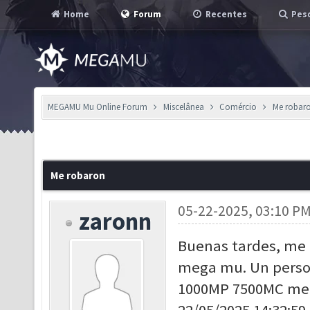
Home
Forum
Recentes
Pesq
MEGAMU Mu Online Forum
Miscelânea
Comércio
Me robar
Me robaron
05-22-2025, 03:10 P
zaronn
Buenas tardes, me d
mega mu. Un person
1000MP 7500MC me 