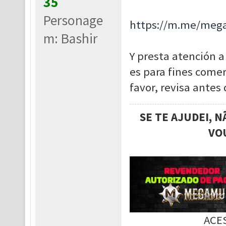
35
Personage
https://m.me/meg
m: Bashir
Y presta atención a
es para fines comer
favor, revisa antes 
SE TE AJUDEI, 
VO
ACE