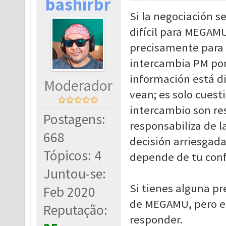
bashirbr
Si la negociación s
difícil para MEGAM
precisamente para 
intercambia PM por
información está di
Moderador
vean; es solo cuest
intercambio son re
Postagens:
responsabiliza de l
668
decisión arriesgada
Tópicos: 4
depende de tu conf
Juntou-se:
Si tienes alguna p
Feb 2020
de MEGAMU, pero en
Reputação:
responder.