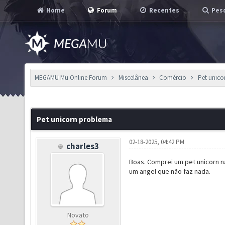
Home
Forum
Recentes
Pesq
MEGAMU Mu Online Forum
Miscelânea
Comércio
Pet unico
Pet unicorn problema
02-18-2025, 04:42 PM
charles3
Boas. Comprei um pet unicorn n
um angel que não faz nada.
Novato