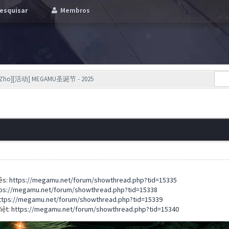
esquisar
Membros
[Zho][活动] MEGAMU圣诞节 - 2025
ês:
https://megamu.net/forum/showthread.php?tid=15335
ps://megamu.net/forum/showthread.php?tid=15338
ttps://megamu.net/forum/showthread.php?tid=15339
iệt:
https://megamu.net/forum/showthread.php?tid=15340