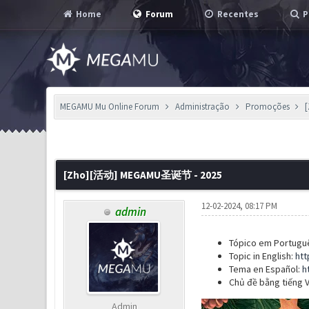
Home
Forum
Recentes
P
MEGAMU Mu Online Forum
Administração
Promoções
3 Voto(s) - 4 em Média
1
2
3
4
5
[Zho][活动] MEGAMU圣诞节 - 2025
12-02-2024, 08:17 PM
admin
Tópico em Portugu
Topic in English:
htt
Tema en Español:
h
Chủ đề bằng tiếng V
Admin