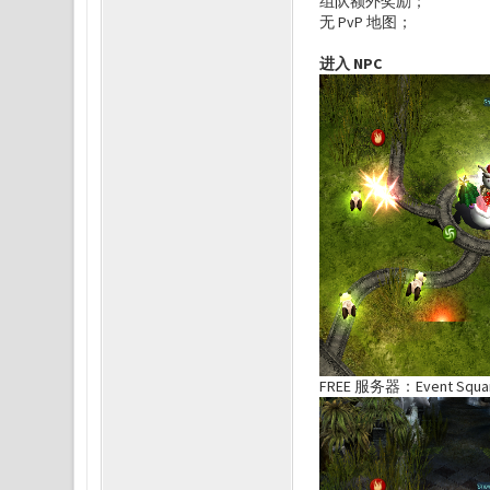
组队额外奖励；
无 PvP 地图；
进入 NPC
FREE 服务器：Event Squa