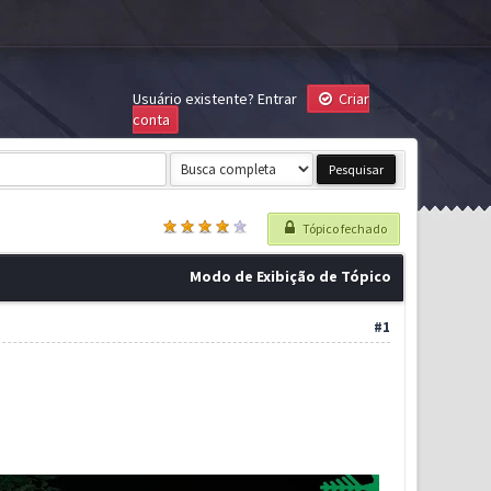
Usuário existente?
Entrar
Criar
conta
Tópico fechado
Modo de Exibição de Tópico
#1