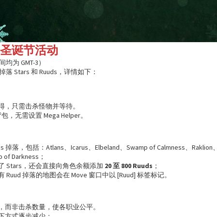
25 圣诞节活动
为 GMT-3）
Stars 和 Ruuds，详情如下：
得，只需击杀怪物并等待。
包，无需设置 Mega Helper。
落，包括：Atlans、Icarus、Elbeland、Swamp of Calmness、Raklion、Vul
 of Darkness；
 Stars，还会直接向角色余额添加
20 至 800 Ruuds
；
uud 掉落的地图会在 Move 窗口中以 [Ruud] 标签标记。
，而非击杀数量，使各职业公平。
下方式逐步减少：