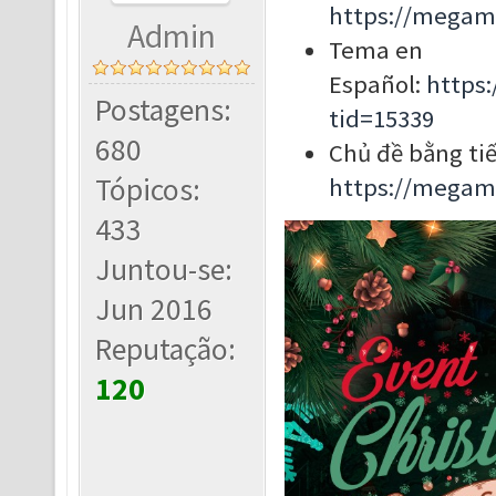
https://megam
Admin
Tema en
Español:
https
Postagens:
tid=15339
680
Chủ đề bằng tiế
Tópicos:
https://megam
433
Juntou-se:
Jun 2016
Reputação:
120