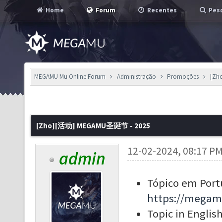
Home
Forum
Recentes
Pesq
MEGAMU Mu Online Forum
Administração
Promoções
[Zh
[Zho][活动] MEGAMU圣诞节 - 2025
12-02-2024, 08:17 P
admin
Tópico em Port
https://megam
Topic in English