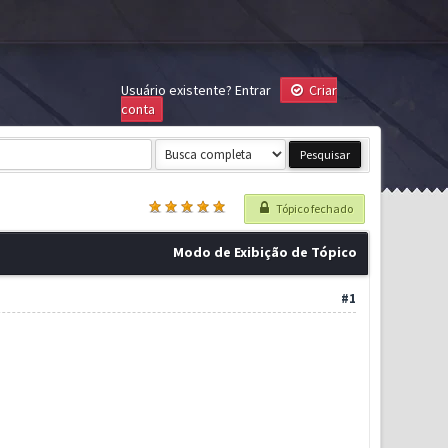
Usuário existente?
Entrar
Criar
conta
Tópico fechado
Modo de Exibição de Tópico
#1