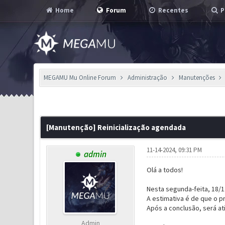
Home
Forum
Recentes
P
MEGAMU Mu Online Forum
Administração
Manutenções
1 Voto(s) - 5 em Média
1
2
3
4
5
[Manutenção] Reinicialização agendada
11-14-2024, 09:31 PM
admin
Olá a todos!
Nesta segunda-feita, 18/1
A estimativa é de que o 
Após a conclusão, será a
Admin