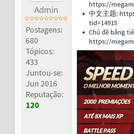
https://megam
Admin
中文主题:
http
tid=14915
Postagens:
Chủ đề bằng tiế
680
https://megam
Tópicos:
433
Juntou-se:
Jun 2016
Reputação:
120