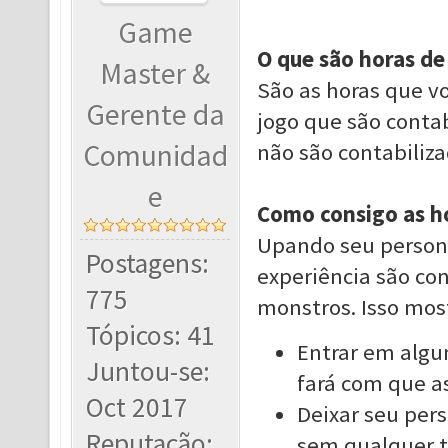
Game
O que são horas de
Master &
São as horas que v
Gerente da
jogo que são contab
Comunidad
não são contabiliz
e
Como consigo as ho
Upando seu persona
Postagens:
experiência são con
775
monstros. Isso mos
Tópicos: 41
Entrar em algu
Juntou-se:
fará com que as
Oct 2017
Deixar seu per
Reputação:
sem qualquer t