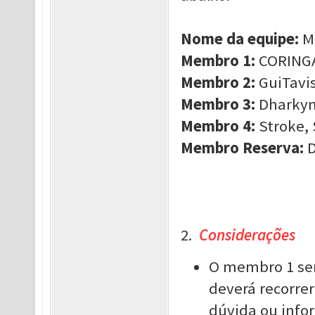
Nome da equipe:
M
Membro 1:
CORINGA,
Membro 2:
GuiTavis
Membro 3:
Dharkyn
Membro 4:
Stroke,
Membro Reserva:
D
2.
Considerações
O membro 1 ser
deverá recorrer
dúvida ou info