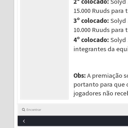
°
2
colocado:
Solyd 
15.000 Ruuds para 
°
3
colocado:
Solyd 
10.000 Ruuds para 
°
4
colocado:
Solyd 
integrantes da equ
Obs:
A premiação só
portanto para que 
jogadores não rece
Encontrar