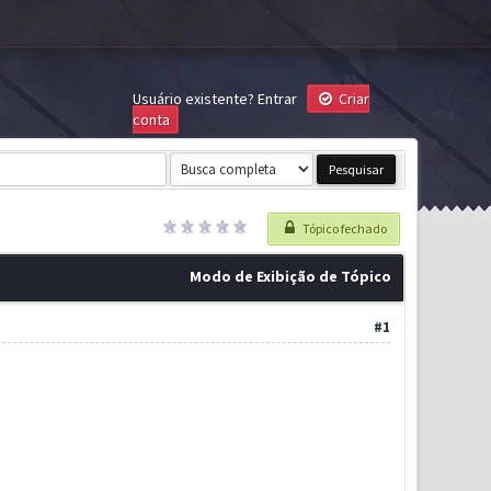
Usuário existente?
Entrar
Criar
conta
Tópico fechado
Modo de Exibição de Tópico
#1