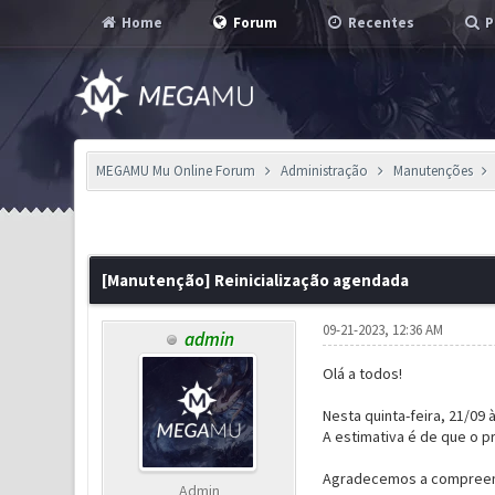
Home
Forum
Recentes
P
MEGAMU Mu Online Forum
Administração
Manutenções
0 Voto(s) - 0 em Média
1
2
3
4
5
[Manutenção] Reinicialização agendada
09-21-2023, 12:36 AM
admin
Olá a todos!
Nesta quinta-feira, 21/09 
A estimativa é de que o 
Agradecemos a compreen
Admin