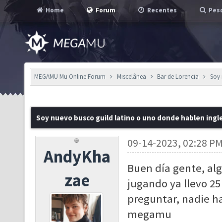
Home
Forum
Recentes
Pesq
MEGAMU Mu Online Forum
Miscelânea
Bar de Lorencia
Soy 
Soy nuevo busco guild latino o uno donde hablen ingl
09-14-2023, 02:28 P
AndyKha
Buen día gente, alg
zae
jugando ya llevo 2
preguntar, nadie h
megamu