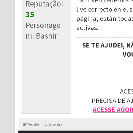
También tenemos st
Reputação:
live correcto en el
35
página, están toda
Personage
activas.
m: Bashir
SE TE AJUDEI, 
VO
ACE
PRECISA DE A
ACESSE AGO
Website
Encontrar