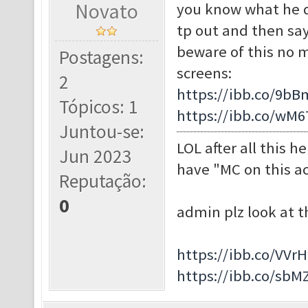
Novato
you know what he d
tp out and then say
beware of this no
Postagens:
screens:
2
https://ibb.co/9b
Tópicos: 1
https://ibb.co/wM
Juntou-se:
LOL after all this 
Jun 2023
have "MC on this 
Reputação:
0
admin plz look at t
https://ibb.co/VVr
https://ibb.co/sbM