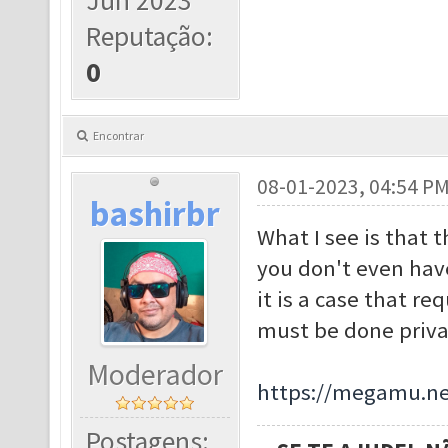
Jun 2023
Reputação:
0
Encontrar
08-01-2023, 04:54 P
bashirbr
What I see is that t
you don't even have
it is a case that r
must be done privat
Moderador
https://megamu.ne
Postagens: