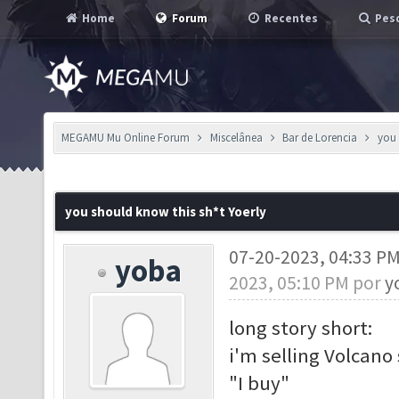
Home
Forum
Recentes
Pesq
MEGAMU Mu Online Forum
Miscelânea
Bar de Lorencia
you 
you should know this sh*t Yoerly
07-20-2023, 04:33 P
yoba
2023, 05:10 PM por
y
long story short:
i'm selling Volcano
"I buy"