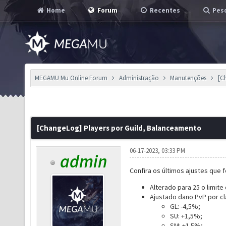
Home
Forum
Recentes
Pesq
MEGAMU Mu Online Forum
Administração
Manutenções
[C
[ChangeLog] Players por Guild, Balanceamento
06-17-2023, 03:33 PM
admin
Confira os últimos ajustes que 
Alterado para 25 o limite 
Ajustado dano PvP por cl
GL: -4,5%;
SU: +1,5%;
SM: +1.5%;