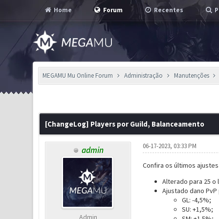
Home
Forum
Recentes
P
MEGAMU Mu Online Forum
Administração
Manutenções
0 Voto(s) - 0 em Média
1
2
3
4
5
[ChangeLog] Players por Guild, Balanceamento
06-17-2023, 03:33 PM
admin
Confira os últimos ajuste
Alterado para 25 o l
Ajustado dano PvP 
GL: -4,5%;
SU: +1,5%;
Admin
SM: +1.5%;