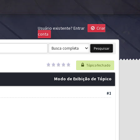
Usuário existente?
Entrar
Criar
conta
Tópico fechado
Modo de Exibição de Tópico
#1