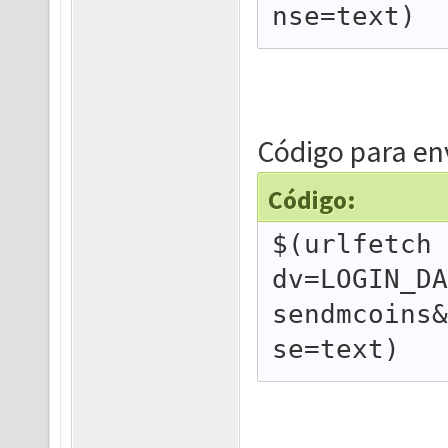
nse=text)
Código para e
Código:
$(urlfetch 
dv=LOGIN_DA
sendmcoins&
se=text)