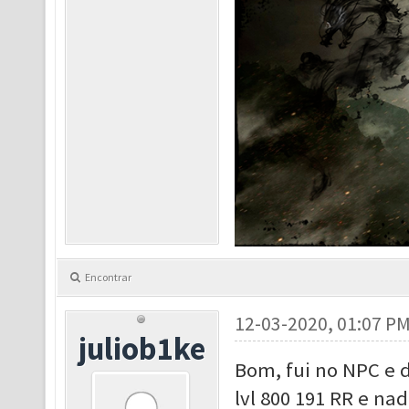
Encontrar
12-03-2020, 01:07 P
juliob1ke
Bom, fui no NPC e 
lvl 800 191 RR e nad