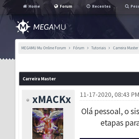
Home
Forum
Recentes
Pesq
MEGAMU Mu Online Forum
Fórum
Tutoriais
Carreira Master
Carreira Master
11-17-2020, 08:43 P
xMACKx
Olá pessoal, o
si
etapas para