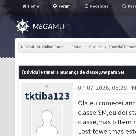
Home
Forum
Recentes
Pesq
MEGAMU Mu Online Forum
Fórum
Dúvidas
[Dúvida] Primei
[Dúvida] Primeira mudança de classe,DW para SM
07-07-2026, 08:28 P
tktiba123
Ola eu comecei ant
classe SM,eu dei s
classe,mas o Item 
Lost tower,mas est